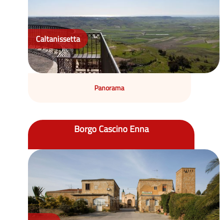
Caltanissetta
Panorama
Borgo Cascino Enna