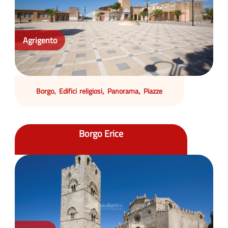
Agrigento
Borgo
Edifici religiosi
Panorama
Piazze
,
,
,
Borgo Erice