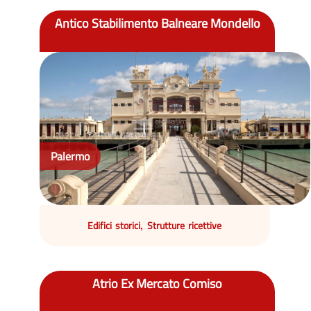
Antico Stabilimento Balneare Mondello
Palermo
Edifici storici
Strutture ricettive
,
Atrio Ex Mercato Comiso