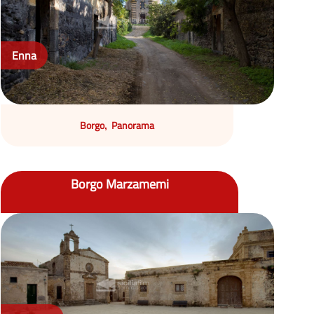
Enna
Borgo
Panorama
,
Borgo Marzamemi