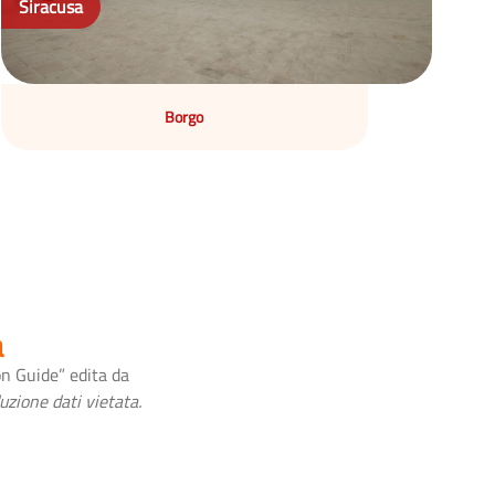
Siracusa
Borgo
a
on Guide” edita da
uzione dati vietata.