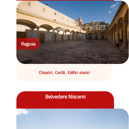
Ragusa
Chiostri
Cortili
Edifici storici
,
,
Belvedere Niscemi