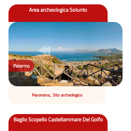
Area archeologica Solunto
Palermo
Panorama
Sito archeologico
,
Baglio Scopello Castellammare Del Golfo