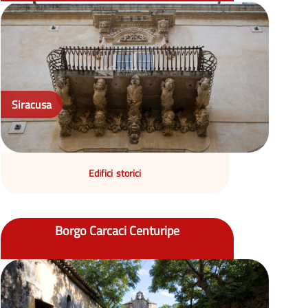
Siracusa
Edifici storici
Borgo Carcaci Centuripe