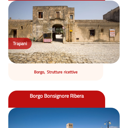
Trapani
Borgo
Strutture ricettive
,
Borgo Bonsignore Ribera