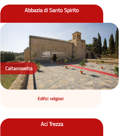
Abbazia di Santo Spirito
Caltanissetta
Edifici religiosi
Aci Trezza