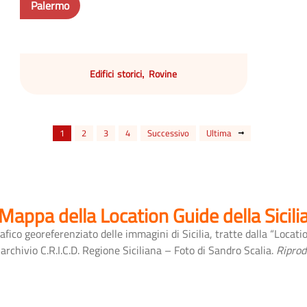
Palermo
Edifici storici
Rovine
,
1
2
3
4
Successivo
Ultima
Mappa della Location Guide della Sicili
afico georeferenziato delle immagini di Sicilia, tratte dalla “Locati
chivio C.R.I.C.D. Regione Siciliana – Foto di Sandro Scalia.
Riprod