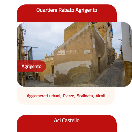
Quartiere Rabato Agrigento
Agrigento
Agglomerati urbani
Piazze
Scalinata
Vicoli
,
,
,
Aci Castello