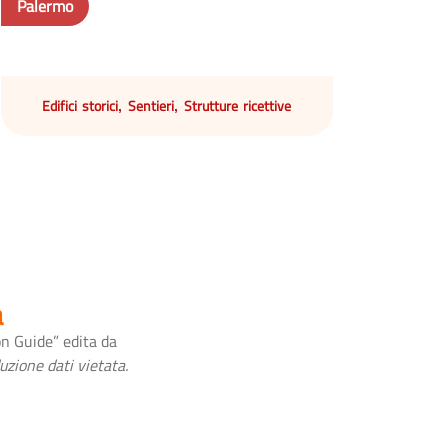
Palermo
Edifici storici
Sentieri
Strutture ricettive
,
,
a
on Guide” edita da
uzione dati vietata.