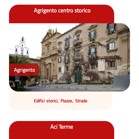
Agrigento centro storico
Agrigento
Edifici storici
Piazze
Strade
,
,
Aci Terme