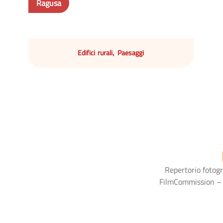
Ragusa
Edifici rurali
Paesaggi
,
Repertorio fotogr
FilmCommission – ar