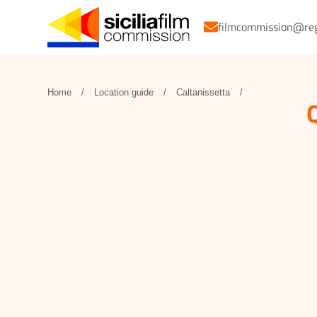
filmcommission@regio
Home
/
Location guide
/
Caltanissetta
/
Q