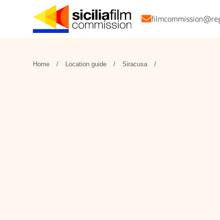
filmcommission@regio
Home
/
Location guide
/
Siracusa
/