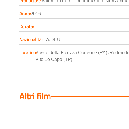
Produttore:
Valentin Thurn Filmproduktion, Mon Amour
Anno:
2016
Durata:
Nazionalità:
ITA/DEU
Location:
Bosco della Ficuzza Corleone (PA) /Ruderi di
Vito Lo Capo (TP)
Altri film