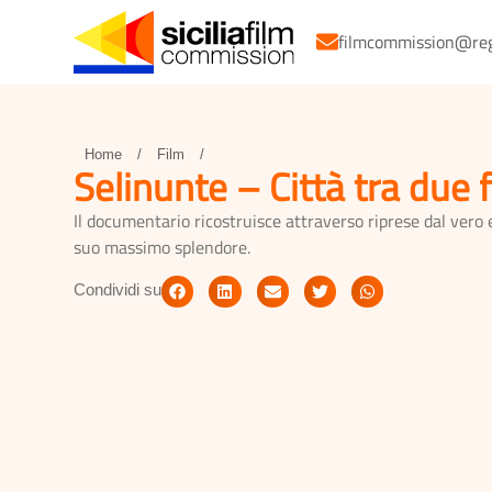
filmcommission@regio
Home
/
Film
/
Selinunte – Città tra due 
Il documentario ricostruisce attraverso riprese dal vero e
suo massimo splendore.
Condividi su