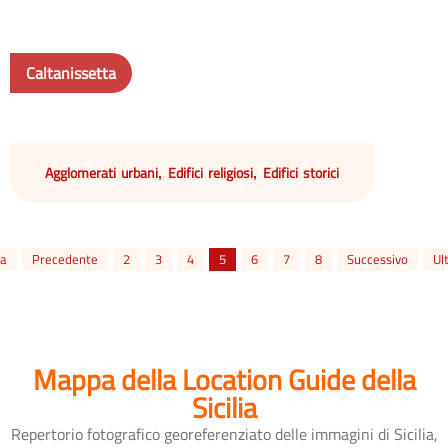
Caltanissetta
Agglomerati urbani
Edifici religiosi
Edifici storici
,
,
ma
Precedente
2
3
4
5
6
7
8
Successivo
Ul
Mappa della Location Guide della
Sicilia
Repertorio fotografico georeferenziato delle immagini di Sicilia,