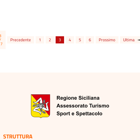
SCOPRI DI PIÙ
3
/
Precedente
1
2
3
4
5
6
Prossimo
Ultima
17
STRUTTURA