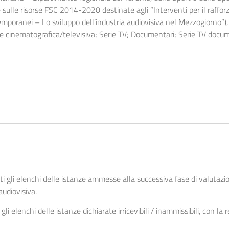
e sulle risorse FSC 2014-2020 destinate agli “Interventi per il raffor
mporanei – Lo sviluppo dell’industria audiovisiva nel Mezzogiorno”),
zione cinematografica/televisiva; Serie TV; Documentari; Serie TV doc
gli elenchi delle istanze ammesse alla successiva fase di valutazion
udiovisiva.
i elenchi delle istanze dichiarate irricevibili / inammissibili, con la 