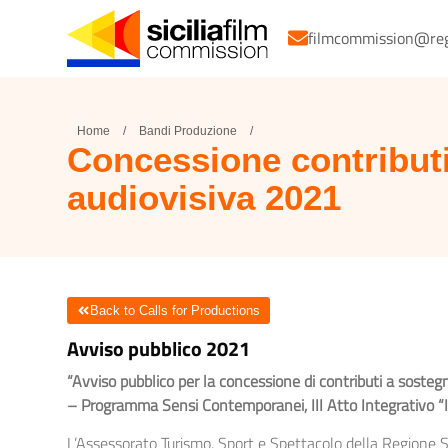
filmcommission@regio
Home
/
Bandi Produzione
/
Concessione contributi
audiovisiva 2021
Back to Calls for Productions
Avviso pubblico 2021
“Avviso pubblico per la concessione di contributi a sosteg
– Programma Sensi Contemporanei, III Atto Integrativo “Inte
L’Assessorato Turismo, Sport e Spettacolo della Regione Si